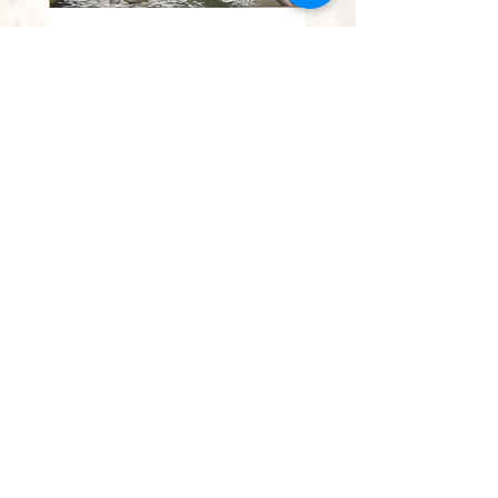
נחל השופט
מחיר מבצע
החל מ-
הוספה לסל
אין להעתיק, לצלם או לשכפל תמונה או חלק ממנה.
יצור עותקים ללא אישור מהווה עבירה פלילית.
כל הזכויות שמורות לאומן בלבד.
0528613138
paintingisraelmail@gmail.com