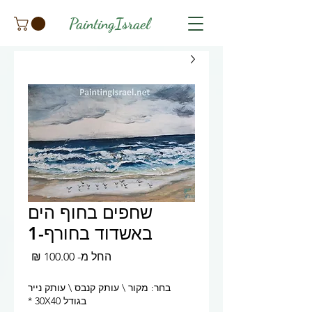
PaintingIsrael
שחפים בחוף הים
באשדוד בחורף-1
מחיר
החל מ-
100.00 ₪
מבצע
בחר: מקור \ עותק קנבס \ עותק נייר
בגודל 30X40
*