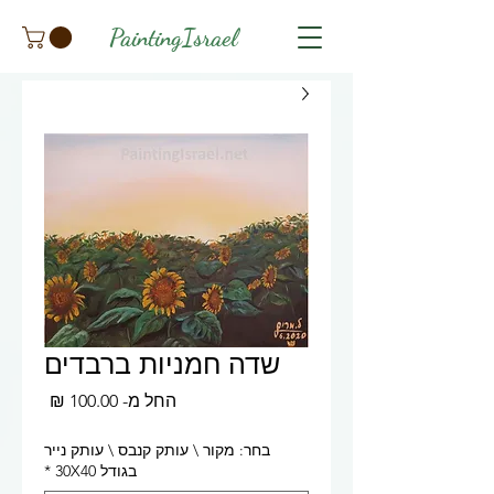
PaintingIsrael
שדה חמניות ברבדים
מחיר
החל מ-
100.00 ₪
מבצע
בחר: מקור \ עותק קנבס \ עותק נייר
בגודל 30X40
*