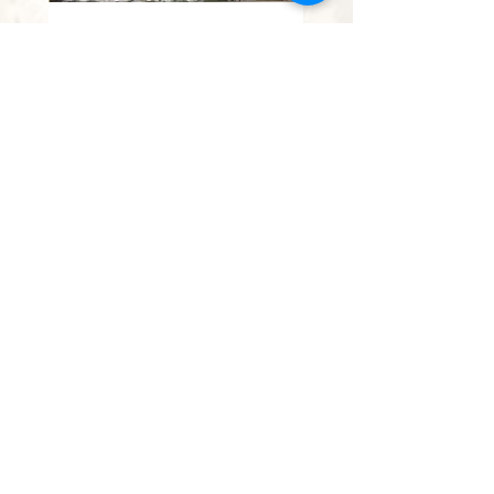
נחל השופט
מחיר מבצע
החל מ-
הוספה לסל
אין להעתיק, לצלם או לשכפל תמונה או חלק ממנה.
יצור עותקים ללא אישור מהווה עבירה פלילית.
כל הזכויות שמורות לאומן בלבד.
0528613138
paintingisraelmail@gmail.com