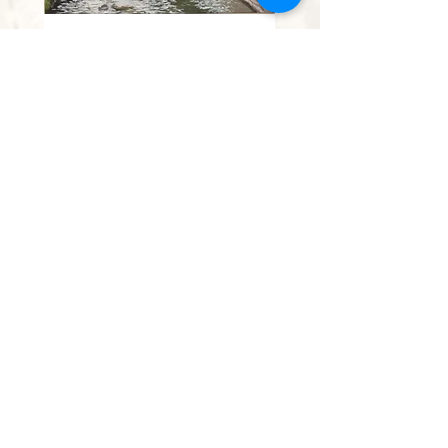
נחל השופט
מחיר מבצע
החל מ-
הוספה לסל
אין להעתיק, לצלם או לשכפל תמונה או חלק ממנה.
יצור עותקים ללא אישור מהווה עבירה פלילית.
כל הזכויות שמורות לאומן בלבד.
0528613138
paintingisraelmail@gmail.com