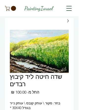
PaintingIsrael
שדה חיטה ליד קיבוץ
רבדים
מחיר
החל מ-
100.00 ₪
מבצע
בחר: מקור \ עותק קנבס \ עותק נייר
בגודל 30X40
*