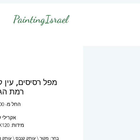
PaintingIsrael
מפל רסיסים, עין ק
רמת הגול
החל מ-
0 ₪
אקרילי 
מידות: 80X120 ס"מ
בחר: מקור \ עותק קנבס \ עותק ני