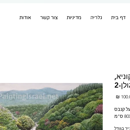
דף בית
גלריה
מדיניות
צור קשר
אודות
וניא,
ן-2
מחיר
100.0
מבצע
על קנבס
יר בגודל