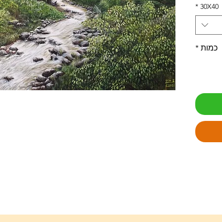
*
30X40
כמות
*