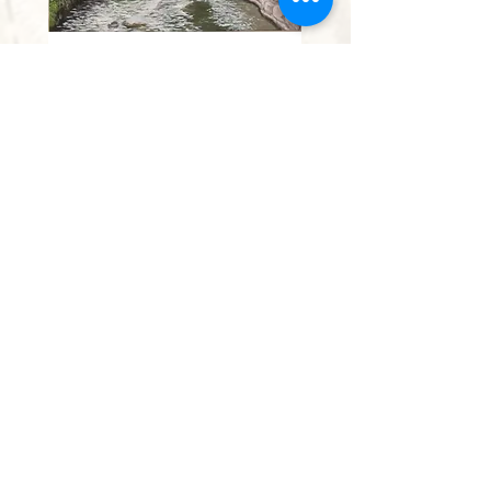
נחל השופט
מחיר מבצע
החל מ-
הוספה לסל
אין להעתיק, לצלם או לשכפל תמונה או חלק ממנה.
יצור עותקים ללא אישור מהווה עבירה פלילית.
כל הזכויות שמורות לאומן בלבד.
0528613138
paintingisraelmail@gmail.com