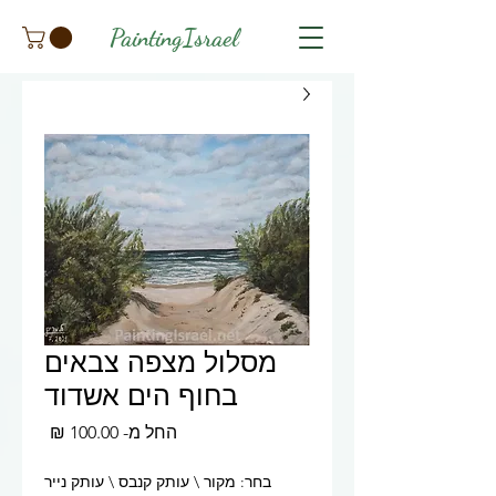
PaintingIsrael
מסלול מצפה צבאים
בחוף הים אשדוד
מחיר
החל מ-
100.00 ₪
מבצע
בחר: מקור \ עותק קנבס \ עותק נייר