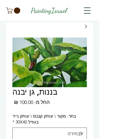
PaintingIsrael
בננות, גן יבנה
מחיר
החל מ-
100.00 ₪
מבצע
בחר: מקור \ עותק קנבס \ עותק נייר
בגודל 30X40
*