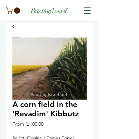
PaintingIsrael
A corn field in the
'Revadim' Kibbutz
Sale
From
₪100.00
Price
Select: Original \ Canvas Copy \