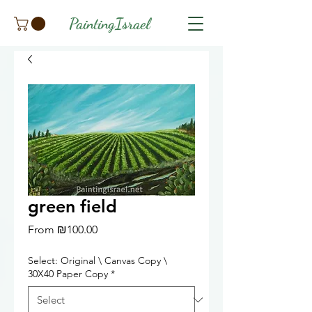
PaintingIsrael
green field
Sale
From
₪100.00
Price
Select: Original \ Canvas Copy \
30X40 Paper Copy
*