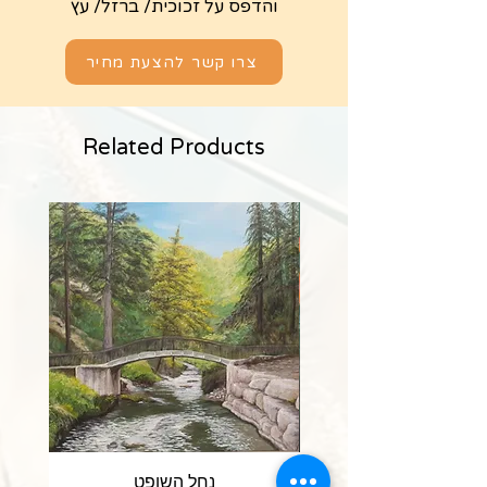
והדפס על זכוכית/ ברזל/ עץ
צרו קשר להצעת מחיר
Related Products
Bird of paradise flower ציפור גן
נחל השופט