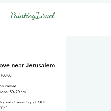
PaintingIsrael
ove near Jerusalem
Sale
100.00
Price
 on canvas
ions: 50x70 cm
Original \ Canvas Copy \ 30X40
opy
*