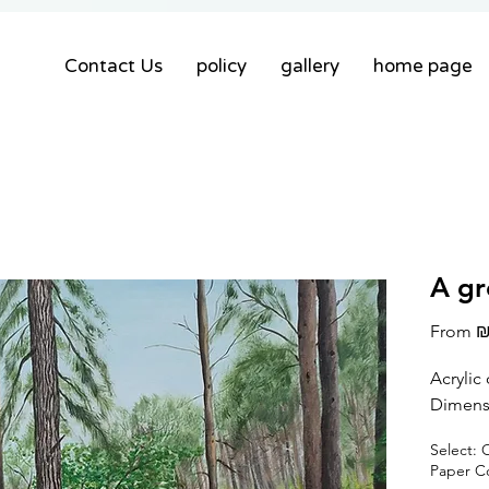
Contact Us
policy
gallery
home page
A gr
From
₪
Acrylic
Dimens
Select: 
Paper C