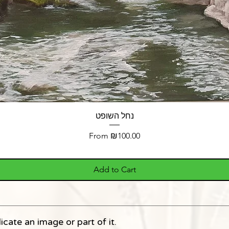
נחל השופט
Sale Price
From
₪100.00
Add to Cart
icate an image or part of it.