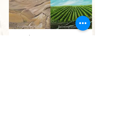
שדה ירוק
נחל צין
סמוך
מחיר מבצע
החל מ-
למדרשת בן
גוריון
מחיר מבצע
החל מ-
הוספה
הוספה
לסל
לסל
אין להעתיק, לצלם או לשכפל תמונה או חלק ממנה.
יצור עותקים ללא אישור מהווה עבירה פלילית.
כל הזכויות שמורות לאומן בלבד.